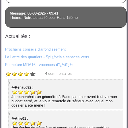
Message: 06-08-2026 - 09:41
Thème: Notre actualité pour Paris 16ème
Actualités :
Prochains conseils d'arrondissement
La Lettre des quartiers - Spï¿½ciale espaces verts
Fermeture MDA16 - vacances d'ï¿½tï¿½
4
commentaires
@Renaud92 :
Je recherchais un géomètre à Paris pas cher avant tout vu mon
budget serré, et je vous remercie du sérieux avec lequel mon
dossier a été mené !
@Anie01 :
Une équipe de géomètre et expert en diagnostic immobilier