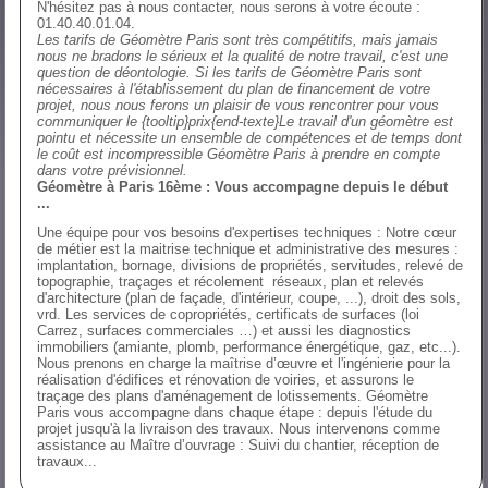
N'hésitez pas à nous contacter, nous serons à votre écoute :
01.40.40.01.04.
Les tarifs de Géomètre Paris sont très compétitifs, mais jamais
nous ne bradons le sérieux et la
qualité
de notre travail, c'est une
question de déontologie. Si les tarifs de Géomètre Paris sont
nécessaires à l'établissement du plan de financement de votre
projet, nous nous ferons un plaisir de vous rencontrer pour vous
communiquer le {tooltip}prix{end-texte}Le travail d'un géomètre est
pointu et nécessite un ensemble de compétences et de temps dont
le coût est incompressible Géomètre Paris à prendre en compte
dans votre prévisionnel.
Géomètre à Paris 16ème : Vous accompagne depuis le début
...
Une équipe pour vos besoins d'expertises techniques : Notre cœur
de métier est la maitrise technique et administrative des mesures :
implantation, bornage, divisions de propriétés, servitudes, relevé de
topographie, traçages et récolement réseaux, plan et relevés
d'architecture (plan de façade, d'intérieur, coupe, ...), droit des sols,
vrd. Les services de copropriétés, certificats de surfaces (loi
Carrez, surfaces commerciales …) et aussi les diagnostics
immobiliers (amiante, plomb, performance énergétique, gaz, etc...).
Nous prenons en charge la maîtrise d’œuvre et l'ingénierie pour la
réalisation d'édifices et rénovation de voiries, et assurons le
traçage des plans d'aménagement de lotissements. Géomètre
Paris vous accompagne dans chaque étape : depuis l'étude du
projet jusqu'à la livraison des travaux. Nous intervenons comme
assistance au Maître d’ouvrage : Suivi du chantier, réception de
travaux...