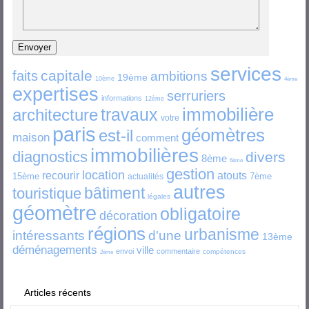
services
capitale
faits
ambitions
19ème
10ème
4ème
expertises
serruriers
informations
12ème
immobilière
travaux
architecture
votre
paris
géomètres
est-il
maison
comment
immobilières
diagnostics
divers
8ème
6ème
gestion
location
recourir
atouts
15ème
7ème
actualités
autres
bâtiment
touristique
légales
géomètre
obligatoire
décoration
régions
urbanisme
intéressants
d'une
13ème
déménagements
ville
envoi
commentaire
compétences
2ème
Articles récents