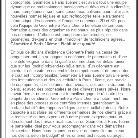
copropriété. Géomètre à Paris 16ème c'est avant tout une équipe
dynamique de professionnels passionnés et dévoués à la clientèle;
Leurs compétences sont sans cesse réactualisées pour coller aux
nouvelles normes légales et aux
technologies
telle le traitement
informatique des données et l'imagerie numérique 2D et 3D; pour
cela l'équipe de Géomètre à Paris 16ème bénéficie de comptes
formation auprès des organismes nationaux les plus réputés dans
nos domaines. L'officine est composée d'architectes, de
géomètres, d'experts en droit immobilier, de techniciens agréés...
Géomètre à Paris 16ème : Fiabilité et
qualité
En plus de dix ans d'existence Géomètre Paris n'a cessé de
progresser tant il a su gagner la confiance de partenaires et d'une
clientèle exigeante dans la
qualité
comme dans les délais, ainsi
que sur les {tooltip}prix{end-texte}Le travail d'un géomètre est
pointu et nécessite un ensemble de compétences et de temps dont
le coût est incompressible. Géomètre à Paris 16ème travaille avec
des institutionnels et des collectivités à Paris 16ème, des syndic
de copropriétés, des notaires, des avocats, des administrateurs de
biens, et avec des propriétaires et des d'investisseurs privés. Notre
savoir faire et notre rigueur est le meilleur gage de réussite des
projets de nos clients. Géomètre à Paris 16ème a notamment mis
en place des processus de contrôles internes garantissant la
parfaite fiabilité des rapports rédigés par ses collaborateurs. Notre
capacité à satisfaire les différente demandes de nos clients grâce à
la technicité de nos experts et à notre propre exigence pour un
déroulement des travaux maitrisés fait de Géomètre à Paris 16ème
le partenaire idéal pour vous accompagner dans vos démarches
d'expertise; Nous nous faisons un devoir de conseiller au mieux
nos clients selon le budget* et les critères techniques du projet;