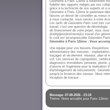
Géomètre à Paris 12ème a notamment mis e
fiabilité des rapports rédigés par ses coll
grâce à la technicité de nos experts et à 
Géomètre à Paris 12ème le partenaire id
faisons un devoir de conseiller au mieux no
à nous contacter, nous serons à votre éco
Les tarifs de Géomètre Paris sont très com
travail, c'est une question de déontologie.
de financement de votre projet, nous nous
{tooltip}prix{end-texte}Le travail d'un g
le coût est incompressible Géomètre Paris
Géomètre à Paris 12ème : Vous accompa
Une équipe pour vos besoins d'expertises 
administrative des mesures : implantation,
traçages et récolement réseaux, plan et rele
vrd. Les services de copropriétés, certifi
diagnostics immobiliers (amiante, plomb, 
d’œuvre et l'ingénierie pour la réalisation 
d'aménagement de lotissements. Géomètre
jusqu'à la livraison des travaux. Nous int
réception de travaux...
Message: 07-08-2026 - 23:18
Thème: Notre actualité pour Paris 12ème