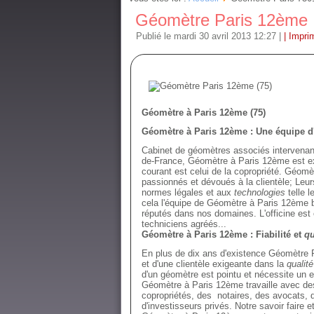
Géomètre Paris 12ème
Publié le mardi 30 avril 2013 12:27
|
| Impri
Géomètre à Paris 12ème (75)
Géomètre à Paris 12ème : Une équipe d'
Cabinet de géomètres associés intervenant 
de-France, Géomètre à Paris 12ème est exp
courant est celui de la copropriété. Géom
passionnés et dévoués à la clientèle; Leu
normes légales et aux
technologies
telle l
cela l'équipe de Géomètre à Paris 12ème 
réputés dans nos domaines. L'officine est 
techniciens agréés...
Géomètre à Paris 12ème : Fiabilité et
qu
En plus de dix ans d'existence Géomètre Pa
et d'une clientèle exigeante dans la
qualité
d'un géomètre est pointu et nécessite un
Géomètre à Paris 12ème travaille avec des 
copropriétés, des notaires, des avocats, d
d'investisseurs privés. Notre savoir faire e