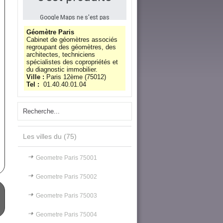
Google Maps ne s'est pas
chargé correctement sur
cette page. Pour plus
Géomètre Paris
d'informations techniques
Cabinet de géomètres associés
sur cette erreur, veuillez
regroupant des géomètres, des
consulter la console
architectes, techniciens
JavaScript.
spécialistes des copropriétés et
du diagnostic immobilier.
Ville :
Paris 12ème
(
75012
)
Tel :
01.40.40.01.04
Les villes du (75)
Geometre Paris 75001
Geometre Paris 75002
Geometre Paris 75003
Geometre Paris 75004