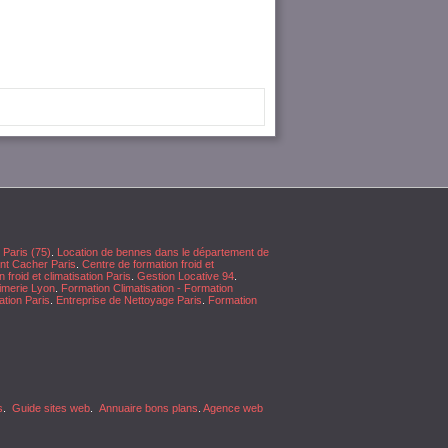
 Paris (75)
.
Location de bennes dans le département de
nt Cacher Paris
.
Centre de formation froid et
 froid et climatisation Paris
.
Gestion Locative 94
.
imerie Lyon
.
Formation Climatisation - Formation
ation Paris
.
Entreprise de Nettoyage Paris
.
Formation
s
.
Guide sites web
.
Annuaire bons plans
.
Agence web