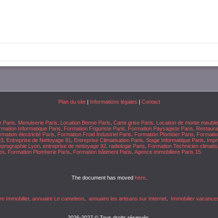
Plan du site
|
Informations légales
|
Contact
r Paris
.
Menuiserie Paris
.
Location Benne Paris
.
Carte grise Paris
.
Location de monte meuble
mation Informatique Paris
.
Formation Frigoriste Paris
.
Formation Paysagiste Paris
.
Restaura
mation électricité Paris
.
Formation Froid Industriel Paris
.
Formation Plombier Paris
.
Formation
93
.
Entreprise de Nettoyage 91
.
Entreprise Climatisation Paris
.
Stage Informatique Paris
.
Impr
eprographie Lyon
.
entreprise de nettoyage 92
.
radiologie Paris
.
Formation Technicien climatis
es
.
Formation Plomberie Paris
.
Formation bâtiment Paris
.
Agence immobiliere Paris 15
The document has moved
here
.
re Immobilier
.
annuaire Le cameleon
.
annuaire les artisans sur Internet
.
Immobilier vacance
2026-2027 © Tous droits réservés.