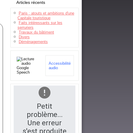
Articles récents
Paris : atouts et ambitions d'une
Capitale touristique
Faits intéressants sur les
serruriers
Travaux du bâtiment
Divers
Déménagements
Accessibilité
audio
Petit
problème...
Une erreur
s'est produite