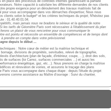
n place des processus de contrôles internes garantissant la parfaite
aborateurs. Notre capacité à satisfaire les différente demandes de nos clients
notre propre exigence pour un déroulement des travaux maitrisés fait de
éal pour vous accompagner dans vos démarches d'expertise; Nous nous
s clients selon le budget* et les critères techniques du projet; N'hésitez pas
ute : 01.40.40.01.04.
pétitifs, mais jamais nous ne bradons le sérieux et la
qualité
de notre
 Si les tarifs de Géomètre Paris sont nécessaires à l'établissement du plan
 ferons un plaisir de vous rencontrer pour vous communiquer le
éomètre est pointu et nécessite un ensemble de compétences et de temps dont
 à prendre en compte dans votre prévisionnel.
gne depuis le début ...
techniques : Notre cœur de métier est la maitrise technique et
 bornage, divisions de propriétés, servitudes, relevé de topographie,
vés d'architecture (plan de façade, d'intérieur, coupe, ...), droit des sols,
cats de surfaces (loi Carrez, surfaces commerciales …) et aussi les
performance énergétique, gaz, etc...). Nous prenons en charge la maîtrise
d'édifices et rénovation de voiries, et assurons le traçage des plans
 Paris vous accompagne dans chaque étape : depuis l'étude du projet
ervenons comme assistance au Maître d’ouvrage : Suivi du chantier,