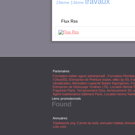
travaux
19ème
13ème
Flux Rss
Partenaires
Formation métier agent administratif
.
Formation Plombie
l Oise(60)
.
Entreprise de Peinture toutes villes du 93
.
For
climatisation
.
Attestation capacité fluides frigorigènes
.
For
Entreprise de Nettoyage Yvelines (78)
.
Location Benne 
Frigoriste Paris
.
Terrassement Oise
.
terrassement 33
.
r
Agent maintenance bâtiment Paris
.
Location benne Nant
Liens promotionnels
Found
Annuaires
TopAwards.org
.
Carnet du web
.
annuaire habitat
.
Annuai
Low cost