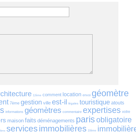
géomètre
rchitecture
location
comment
envoi
12ème
est-il
ent
gestion
touristique
ville
atouts
7ème
légales
es
géomètres
expertises
votre
informations
commentaire
paris
obligatoire
ers
faits
maison
déménagements
services
immobilières
immobilièr
10ème
2ème