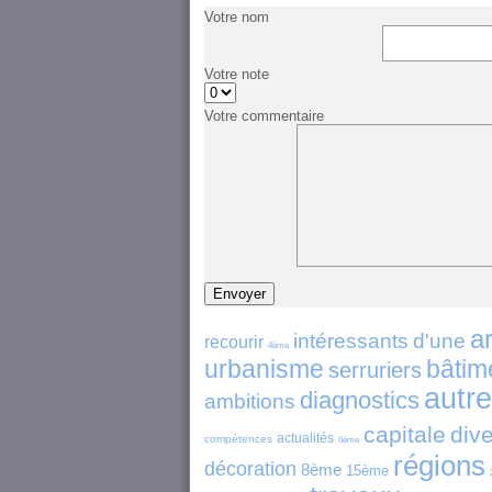
Votre nom
Votre note
Votre commentaire
a
intéressants
d'une
recourir
4ème
urbanisme
bâtim
serruriers
autr
diagnostics
ambitions
capitale
div
actualités
compétences
6ème
régions
décoration
8ème
15ème