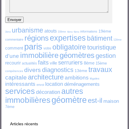
urbanisme
atouts
19ème
informations
10ème
2ème
4ème
6ème
régions
expertises
bâtiment
commentaire
12ème
paris
obligatoire
touristique
comment
votre
immobilière
géomètres
gestion
d'une
faits
serruriers
recourir
ville
8ème
15ème
actualités
travaux
diagnostics
divers
13ème
compétences
architecture
capitale
ambitions
légales
intéressants
location
déménagements
envoi
services
autres
décoration
géomètre
immobilières
est-il
maison
7ème
Articles récents