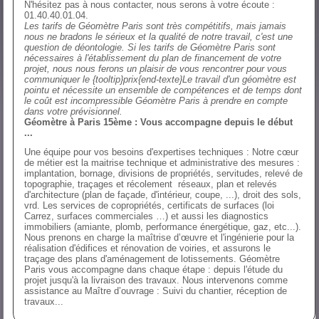
N'hésitez pas à nous contacter, nous serons à votre écoute :
01.40.40.01.04.
Les tarifs de Géomètre Paris sont très compétitifs, mais jamais
nous ne bradons le sérieux et la
qualité
de notre travail, c'est une
question de déontologie. Si les tarifs de Géomètre Paris sont
nécessaires à l'établissement du plan de financement de votre
projet, nous nous ferons un plaisir de vous rencontrer pour vous
communiquer le {tooltip}prix{end-texte}Le travail d'un géomètre est
pointu et nécessite un ensemble de compétences et de temps dont
le coût est incompressible Géomètre Paris à prendre en compte
dans votre prévisionnel.
Géomètre à Paris 15ème : Vous accompagne depuis le début
...
Une équipe pour vos besoins d'expertises techniques : Notre cœur
de métier est la maitrise technique et administrative des mesures :
implantation, bornage, divisions de propriétés, servitudes, relevé de
topographie, traçages et récolement réseaux, plan et relevés
d'architecture (plan de façade, d'intérieur, coupe, ...), droit des sols,
vrd. Les services de copropriétés, certificats de surfaces (loi
Carrez, surfaces commerciales …) et aussi les diagnostics
immobiliers (amiante, plomb, performance énergétique, gaz, etc...).
Nous prenons en charge la maîtrise d’œuvre et l'ingénierie pour la
réalisation d'édifices et rénovation de voiries, et assurons le
traçage des plans d'aménagement de lotissements. Géomètre
Paris vous accompagne dans chaque étape : depuis l'étude du
projet jusqu'à la livraison des travaux. Nous intervenons comme
assistance au Maître d’ouvrage : Suivi du chantier, réception de
travaux...