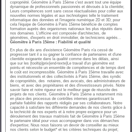
copropriété. Géomètre à Paris 15ème c'est avant tout une équipe
dynamique de professionnels passionnés et dévoués à la clientèle;
Leurs compétences sont sans cesse réactualisées pour coller aux
nouvelles normes légales et aux
technologies
telle le traitement
informatique des données et l'imagerie numérique 2D et 3D; pour
cela l'équipe de Géomètre à Paris 15ème bénéficie de comptes
formation auprès des organismes nationaux les plus réputés dans
nos domaines. L'officine est composée d'architectes, de
géomètres, d'experts en droit immobilier, de techniciens agréés...
Géomètre à Paris 15ème : Fiabilité et
qualité
En plus de dix ans d'existence Géomètre Paris n'a cessé de
progresser tant il a su gagner la confiance de partenaires et d'une
clientèle exigeante dans la
qualité
comme dans les délais, ainsi
que sur les {tooltip}prix{end-texte}Le travail d'un géomètre est
pointu et nécessite un ensemble de compétences et de temps dont
le coût est incompressible. Géomètre à Paris 15ème travaille avec
des institutionnels et des collectivités à Paris 15ème, des syndic
de copropriétés, des notaires, des avocats, des administrateurs de
biens, et avec des propriétaires et des d'investisseurs privés. Notre
savoir faire et notre rigueur est le meilleur gage de réussite des
projets de nos clients. Géomètre à Paris 15ème a notamment mis
en place des processus de contrôles internes garantissant la
parfaite fiabilité des rapports rédigés par ses collaborateurs. Notre
capacité à satisfaire les différente demandes de nos clients grâce à
la technicité de nos experts et à notre propre exigence pour un
déroulement des travaux maitrisés fait de Géomètre à Paris 15ème
le partenaire idéal pour vous accompagner dans vos démarches
d'expertise; Nous nous faisons un devoir de conseiller au mieux
nos clients selon le budget* et les critères techniques du projet;