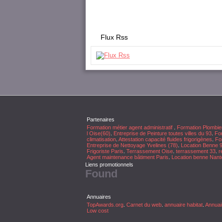
Flux Rss
Partenaires
Formation métier agent administratif
.
Formation Plombie
l Oise(60)
.
Entreprise de Peinture toutes villes du 93
.
For
climatisation
.
Attestation capacité fluides frigorigènes
.
For
Entreprise de Nettoyage Yvelines (78)
.
Location Benne 
Frigoriste Paris
.
Terrassement Oise
.
terrassement 33
.
r
Agent maintenance bâtiment Paris
.
Location benne Nant
Liens promotionnels
Found
Annuaires
TopAwards.org
.
Carnet du web
.
annuaire habitat
.
Annuai
Low cost