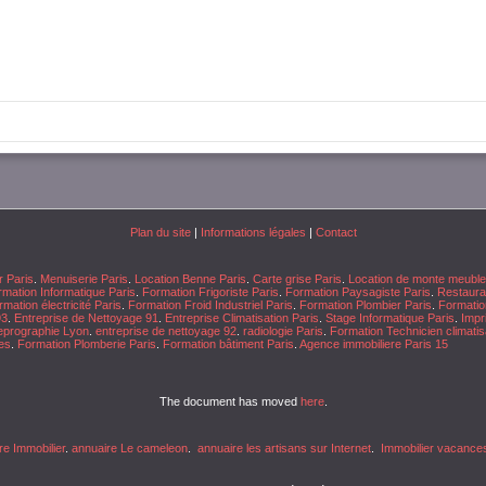
Plan du site
|
Informations légales
|
Contact
r Paris
.
Menuiserie Paris
.
Location Benne Paris
.
Carte grise Paris
.
Location de monte meuble
mation Informatique Paris
.
Formation Frigoriste Paris
.
Formation Paysagiste Paris
.
Restaura
mation électricité Paris
.
Formation Froid Industriel Paris
.
Formation Plombier Paris
.
Formation
93
.
Entreprise de Nettoyage 91
.
Entreprise Climatisation Paris
.
Stage Informatique Paris
.
Impr
eprographie Lyon
.
entreprise de nettoyage 92
.
radiologie Paris
.
Formation Technicien climatis
es
.
Formation Plomberie Paris
.
Formation bâtiment Paris
.
Agence immobiliere Paris 15
The document has moved
here
.
re Immobilier
.
annuaire Le cameleon
.
annuaire les artisans sur Internet
.
Immobilier vacance