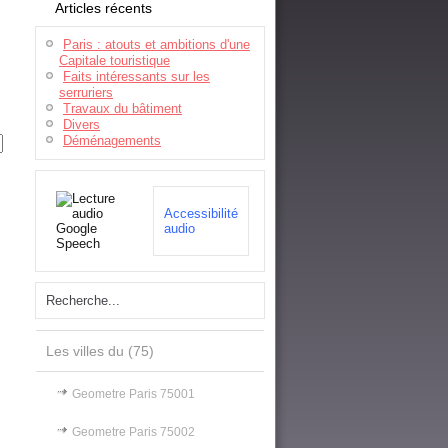
Articles récents
Paris : atouts et ambitions d'une
Capitale touristique
Faits intéressants sur les
serruriers
Travaux du bâtiment
Divers
Déménagements
Accessibilité
audio
Les villes du (75)
Geometre Paris 75001
Geometre Paris 75002