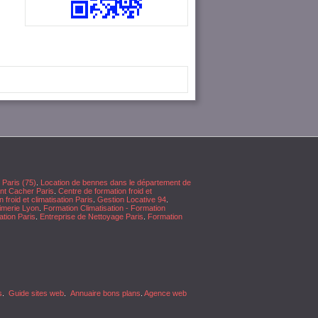
 Paris (75)
.
Location de bennes dans le département de
nt Cacher Paris
.
Centre de formation froid et
 froid et climatisation Paris
.
Gestion Locative 94
.
imerie Lyon
.
Formation Climatisation - Formation
ation Paris
.
Entreprise de Nettoyage Paris
.
Formation
s
.
Guide sites web
.
Annuaire bons plans
.
Agence web